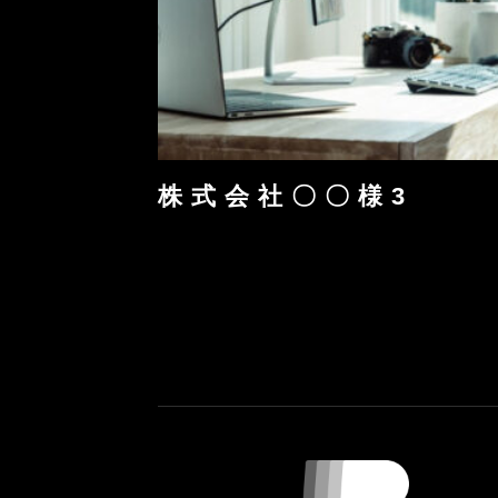
株 式 会 社 〇 〇 様 3