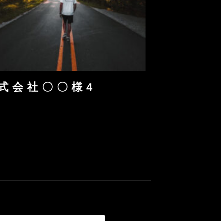
式 会 社 〇 〇 様 4